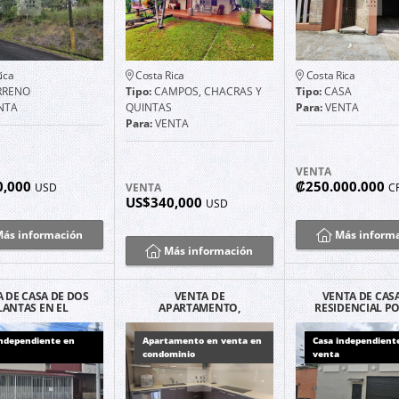
ica
Costa Rica
Costa Rica
RRENO
Tipo:
CAMPOS, CHACRAS Y
Tipo:
CASA
NTA
QUINTAS
Para:
VENTA
Para:
VENTA
VENTA
0,000
₡250.000.000
USD
VENTA
C
US$340,000
USD
ás información
Más inform
Más información
 DE CASA DE DOS
VENTA DE
VENTA DE CAS
LANTAS EN EL
APARTAMENTO,
RESIDENCIAL P
ON DE TIBAS, SAN
CONDOMINIO VILLA
DEL VALLE, S
JOSE.
JADE, TIBAS, S.J.
FRANCISCO, HE
independiente en
Apartamento en venta en
Casa independient
condominio
venta