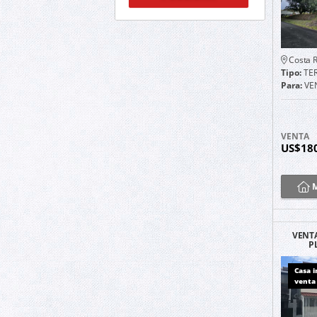
Costa R
Tipo:
TE
Para:
VE
VENTA
US$18
M
VENTA
P
CORAZ
Casa 
venta