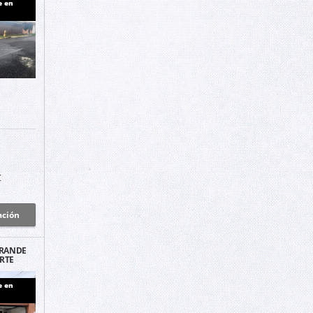
e en
C
ación
GRANDE
RTE
e en