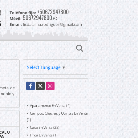
R
+50672947800
Teléfono fijo:
50672947800
Móvil:
.
a
Email:
licda.alina.rodriguez@gmail.com
Select Language
▼
Facebook
X
Instagram
 meta de
imonio y
Apartamento En Venta (4)
Campos, Chacras y Quintas En Venta
(1)
Casa En Venta (23)
CAL U
Finca En Venta (1)
SAN