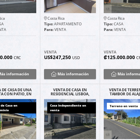
ica
Costa Rica
Costa Rica
SA
Tipo:
APARTAMENTO
Tipo:
CASA
NTA
Para:
VENTA
Para:
VENTA
VENTA
VENTA
00.000
US$247,250
₡125.000.000
CRC
USD
C
ás información
Más información
Más inform
 DE CASA DE UNA
VENTA DE CASA EN
VENTA DE TERRE
A CON PATIO, EN
RESIDENCIAL LISBOA,
TAMBOR DE ALAJ
NDOMINIO EN
ALAJUELA
QUINTAS LA GA
HEREDIA
 de Casa en
Casa independiente en
Terreno en venta
minio
venta