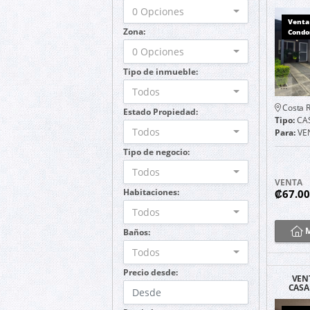
DEL NO
0 Opciones
Venta
Zona:
Condo
0 Opciones
Tipo de inmueble:
Todos
Costa R
Estado Propiedad:
Tipo:
CA
Todos
Para:
VE
Tipo de negocio:
Todos
VENTA
Habitaciones:
₡67.0
Todos
M
Baños:
Todos
Precio desde:
VEN
CASA
M