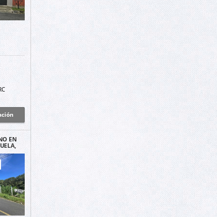
RC
ación
NO EN
UELA,
RITA.