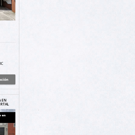
RC
ación
A EN
ORTAL
AN
REDIA
e en