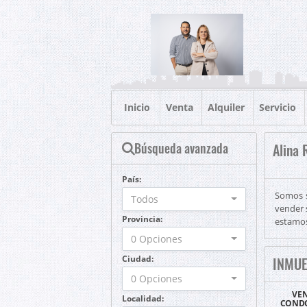
Inicio
Venta
Alquiler
Servicio
Búsqueda avanzada
Alina 
País:
Somos s
Todos
vender 
Provincia:
estamos 
0 Opciones
Ciudad:
INMU
0 Opciones
VEN
Localidad:
CONDO