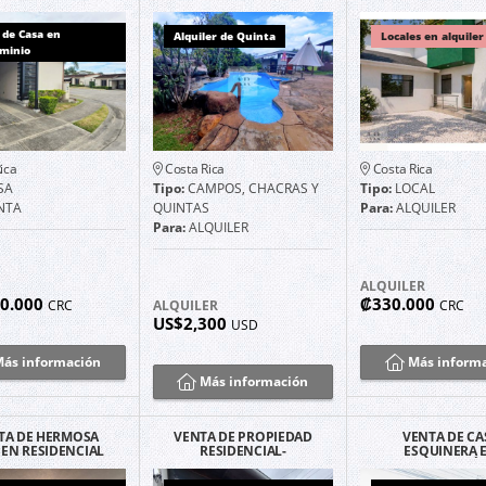
RTE, SAN RAFAEL,
MATEO, ALAJUELA.
LORENZO DE FL
ALAJUELA
HEREDIA.
 de Casa en
Alquiler de Quinta
Locales en alquiler
minio
ica
Costa Rica
Costa Rica
SA
Tipo:
CAMPOS, CHACRAS Y
Tipo:
LOCAL
NTA
QUINTAS
Para:
ALQUILER
Para:
ALQUILER
ALQUILER
00.000
₡330.000
CRC
ALQUILER
CRC
US$2,300
USD
ás información
Más inform
Más información
TA DE HERMOSA
VENTA DE PROPIEDAD
VENTA DE CA
 EN RESIDENCIAL
RESIDENCIAL-
ESQUINERA 
ONTENEGRO,
COMERCIAL FRENTE A
URBANIZACIÓN
ALAJUELA
RUTA 3, SAN JOAQUÍN
TRINIDAD, ALA