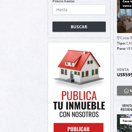
Precio hasta:
Casa 
venta
BUSCAR
Costa R
Tipo:
CA
Para:
VE
VENTA
US$59
M
VENT
RESID
LA GA
Terre