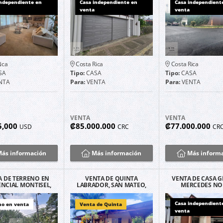
independiente en
Casa independiente en
Casa independient
venta
venta
ica
Costa Rica
Costa Rica
SA
Tipo:
CASA
Tipo:
CASA
NTA
Para:
VENTA
Para:
VENTA
VENTA
VENTA
5,000
₡85.000.000
₡77.000.000
USD
CRC
CR
ás información
Más información
Más inform
A DE TERRENO EN
VENTA DE QUINTA
VENTA DE CASA 
ENCIAL MONTISEL,
LABRADOR, SAN MATEO,
MERCEDES NO
RITA DE ALAJUELA.
ALAJUELA.
HEREDIA
Casa independient
no en venta
Venta de Quinta
venta