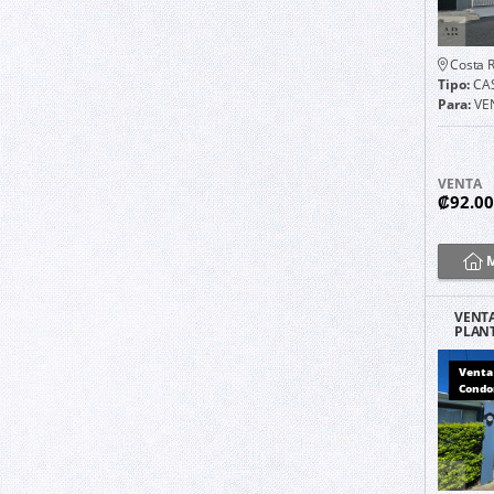
Costa R
Tipo:
CA
Para:
VE
VENTA
₡92.0
M
VENTA
PLANT
CO
Venta
Condo