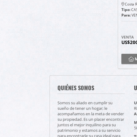
Costa R
Tipo:
CA
Para:
VE
VENTA
US$20
M
QUIÉNES SOMOS
U
Somos su aliado en cumplir su
U
sueño de tener un hogar; le
R
acompañamos en la meta de vender
A
su propiedad. Es un placer encontrar
M
juntos el mejor inquilino para su
5
patrimonio y estamos a su servicio
para encontrarle su casa ideal para
T