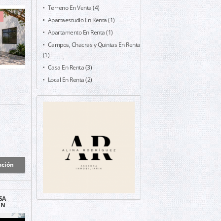
ORES,
Terreno En Venta (4)
Apartaestudio En Renta (1)
Apartamento En Renta (1)
Campos, Chacras y Quintas En Renta
(1)
Casa En Renta (3)
Local En Renta (2)
ación
SA
EN
 LA
JUELA