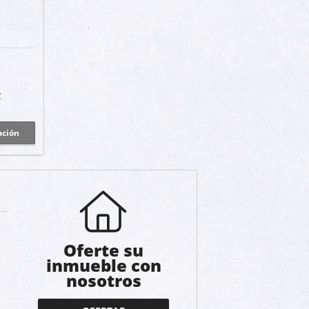
C
ación
Oferte su
inmueble con
nosotros