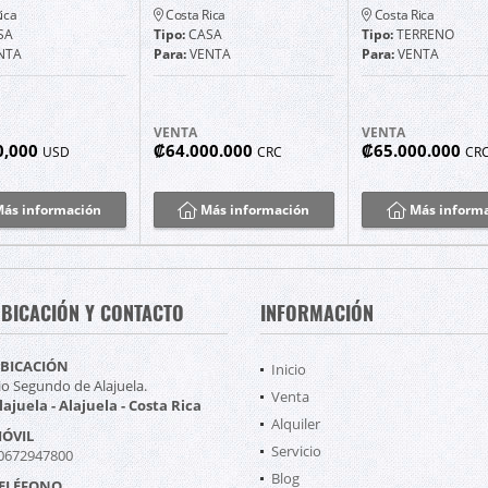
ica
Costa Rica
Costa Rica
SA
Tipo:
CASA
Tipo:
TERRENO
NTA
Para:
VENTA
Para:
VENTA
VENTA
VENTA
0,000
₡64.000.000
₡65.000.000
USD
CRC
CR
ás información
Más información
Más inform
BICACIÓN Y CONTACTO
INFORMACIÓN
BICACIÓN
Inicio
io Segundo de Alajuela.
Venta
lajuela - Alajuela - Costa Rica
Alquiler
ÓVIL
Servicio
0672947800
Blog
ELÉFONO