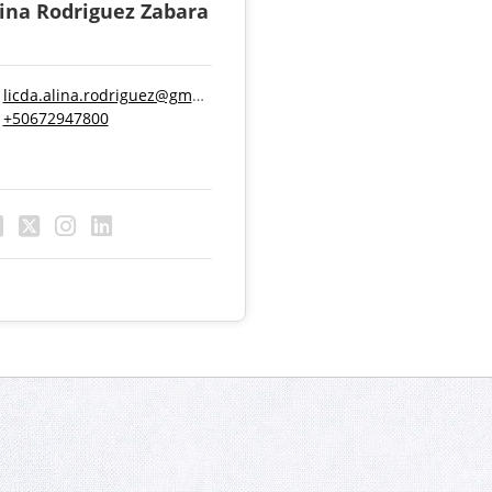
lina Rodriguez Zabara
licda.alina.rodriguez@gmail.com
+50672947800