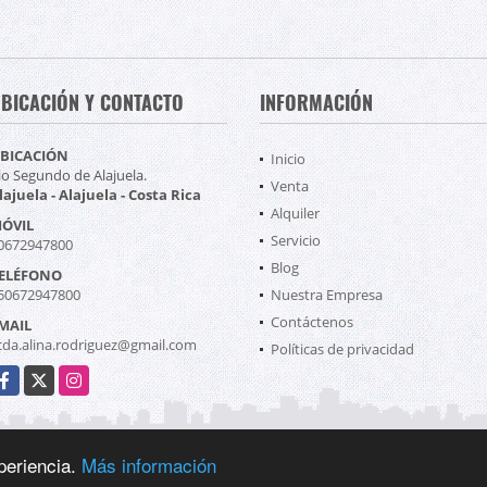
BICACIÓN Y CONTACTO
INFORMACIÓN
BICACIÓN
Inicio
io Segundo de Alajuela.
Venta
lajuela - Alajuela - Costa Rica
Alquiler
ÓVIL
Servicio
0672947800
Blog
ELÉFONO
50672947800
Nuestra Empresa
Contáctenos
MAIL
icda.alina.rodriguez@gmail.com
Políticas de privacidad
acebook
X
Instagram
periencia.
Más información
echos reservados.