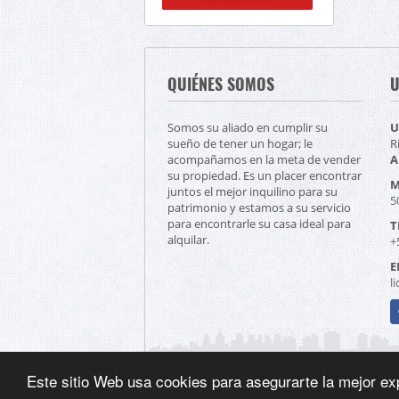
QUIÉNES SOMOS
U
Somos su aliado en cumplir su
U
sueño de tener un hogar; le
R
acompañamos en la meta de vender
A
su propiedad. Es un placer encontrar
M
juntos el mejor inquilino para su
5
patrimonio y estamos a su servicio
para encontrarle su casa ideal para
T
alquilar.
+
E
l
F
Este sitio Web usa cookies para asegurarte la mejor ex
©2026
asesoraalinarodriguez.com
, todos los der