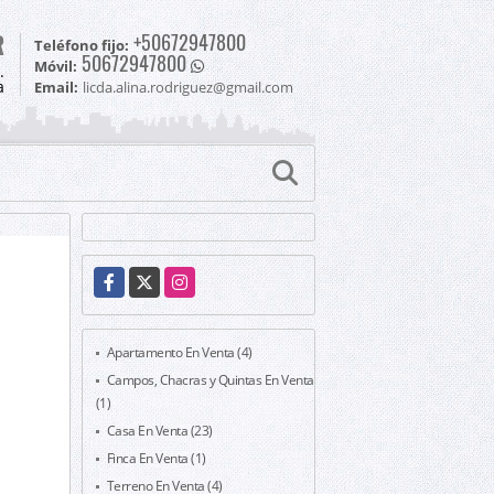
R
+50672947800
Teléfono fijo:
50672947800
Móvil:
.
a
Email:
licda.alina.rodriguez@gmail.com
Facebook
X
Instagram
Apartamento En Venta (4)
Campos, Chacras y Quintas En Venta
(1)
Casa En Venta (23)
Finca En Venta (1)
Terreno En Venta (4)