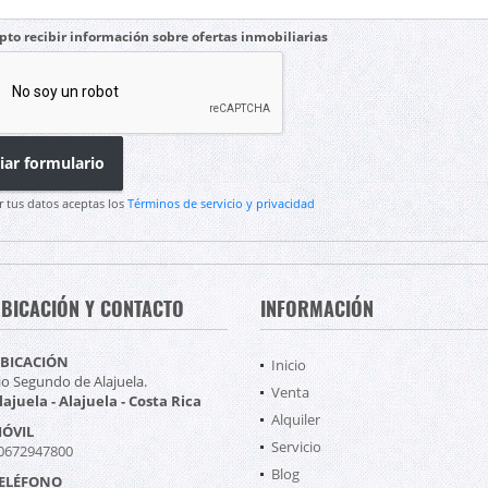
pto recibir información sobre ofertas inmobiliarias
iar formulario
r tus datos aceptas los
Términos de servicio y privacidad
BICACIÓN Y CONTACTO
INFORMACIÓN
BICACIÓN
Inicio
io Segundo de Alajuela.
Venta
lajuela - Alajuela - Costa Rica
Alquiler
ÓVIL
Servicio
0672947800
Blog
ELÉFONO