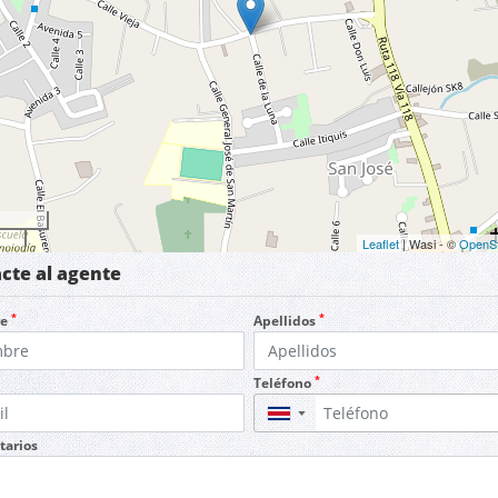
Leaflet
| Wasi - ©
OpenS
cte al agente
*
*
re
Apellidos
*
Teléfono
▼
arios