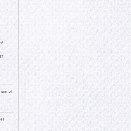
m²
17
 mármol
tes