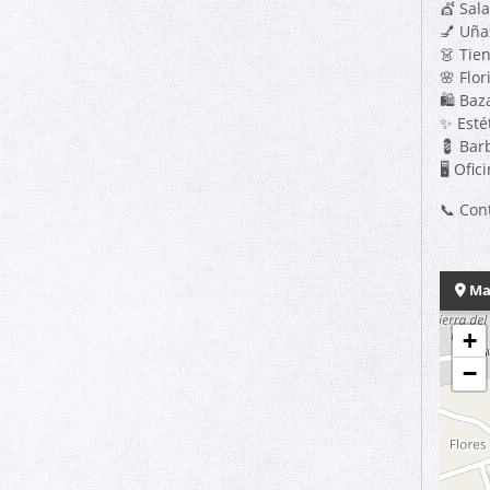
💇 Sala
💅 Uñas
👗 Tie
🌸 Flor
🛍️ Baz
✨ Esté
💈 Barb
🖥️ Ofi
📞 Con
Ma
+
−