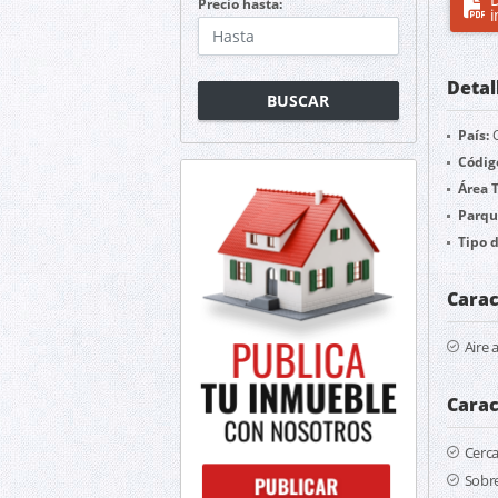
Precio hasta:
i
Detal
BUSCAR
País:
C
Códig
Área T
Parqu
Tipo 
Carac
Aire 
Carac
Cerc
Sobre