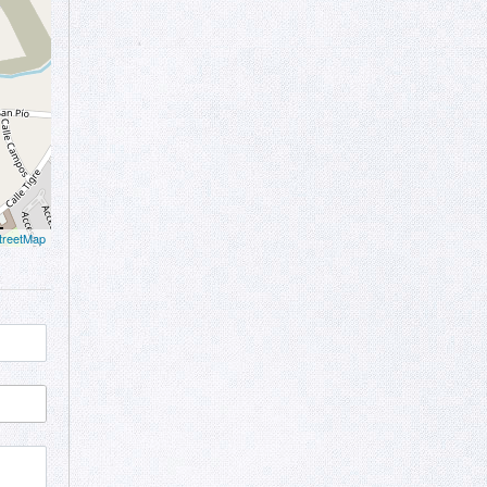
treetMap