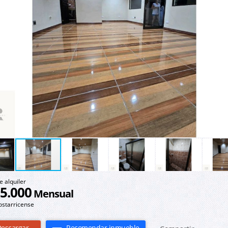
e alquiler
5.000
Mensual
ostarricense
escargar
Recomendar inmueble