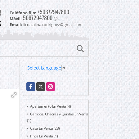
R
+50672947800
Teléfono fijo:
50672947800
Móvil:
.
a
Email:
licda.alina.rodriguez@gmail.com
Select Language
▼
Facebook
X
Instagram
Apartamento En Venta (4)
Campos, Chacras y Quintas En Venta
(1)
Casa En Venta (23)
Finca En Venta (1)