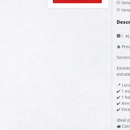
Cerca
Cerca
Descr
🏢✨ AL
💲 Pre
Servici
Excele
estraté
📍 Loc
✔️ 1 e
✔️ 1 b
✔️ Air
✔️ Exc
Ideal p
💼 Con