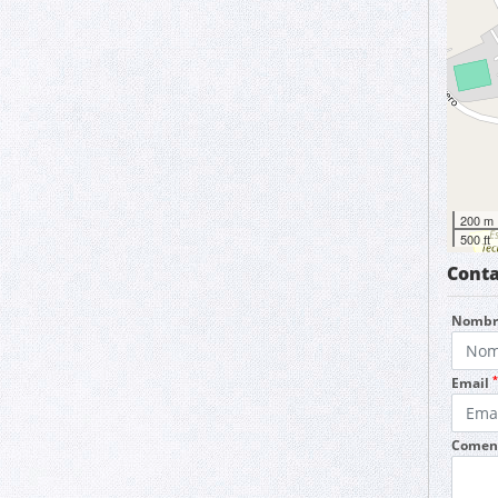
200 m
500 ft
Conta
Nomb
*
Email
Coment