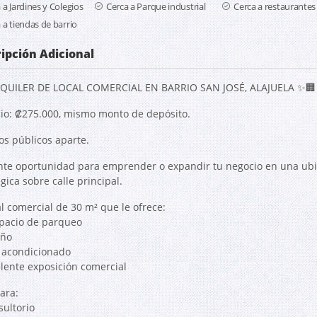
 a Jardines y Colegios
Cerca a Parque industrial
Cerca a restaurantes
 a tiendas de barrio
ipción Adicional
QUILER DE LOCAL COMERCIAL EN BARRIO SAN JOSÉ, ALAJUELA ✨🏢
cio: ₡275.000, mismo monto de depósito.
os públicos aparte.
nte oportunidad para emprender o expandir tu negocio en una ubi
gica sobre calle principal.
al comercial de 30 m² que le ofrece:
spacio de parqueo
año
e acondicionado
elente exposición comercial
ara:
sultorio