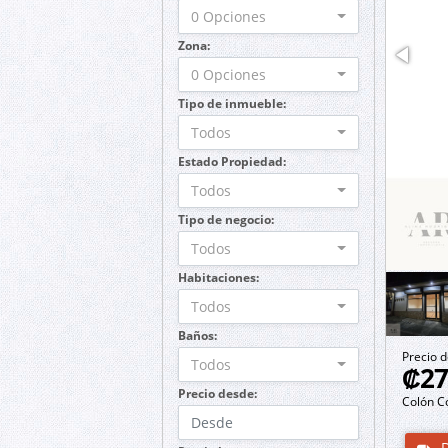
0 Opciones
Zona:
0 Opciones
Tipo de inmueble:
Todos
Estado Propiedad:
Todos
Tipo de negocio:
Todos
Habitaciones:
Todos
Baños:
Precio d
Todos
₡27
Precio desde:
Colón C
D