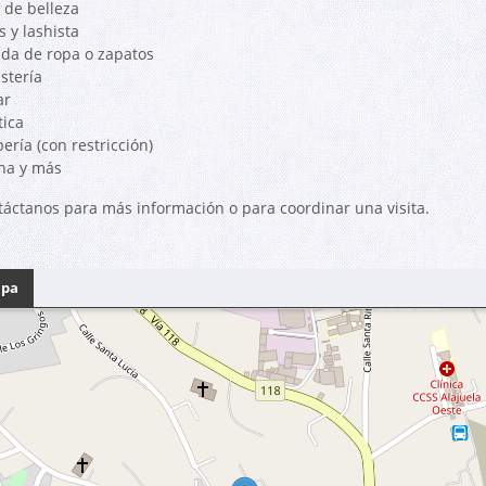
 de belleza
 y lashista
nda de ropa o zapatos
istería
ar
tica
ería (con restricción)
cina y más
táctanos para más información o para coordinar una visita.
pa