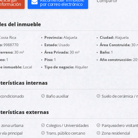
Compartir
nformación
por correo electrónico
les del inmueble
osta Rica
Provincia:
Alajuela
Ciudad:
Alajuela
o:
9988770
Estado:
Usado
Área Construida:
30 
erreno:
30 m²
Área Privada:
30 m²
Baño:
1
eo:
1
Piso:
1
Año construcción:
20
de inmueble:
Local
Tipo de negocio:
Alquiler
terísticas internas
acondicionado
Baño auxiliar
Suelo de cerámica /
terísticas externas
a zona urbana
Colegios / Universidades
Parqueadero visitan
 vía principal
Trans. público cercano
Zona residencial