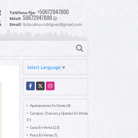
R
+50672947800
Teléfono fijo:
50672947800
Móvil:
.
a
Email:
licda.alina.rodriguez@gmail.com
Select Language
▼
Facebook
X
Instagram
Apartamento En Venta (4)
Campos, Chacras y Quintas En Venta
(1)
Casa En Venta (23)
Finca En Venta (1)