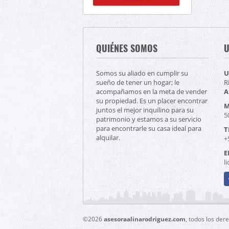
QUIÉNES SOMOS
U
Somos su aliado en cumplir su
U
sueño de tener un hogar; le
R
acompañamos en la meta de vender
A
su propiedad. Es un placer encontrar
M
juntos el mejor inquilino para su
5
patrimonio y estamos a su servicio
para encontrarle su casa ideal para
T
alquilar.
+
E
l
F
©2026
asesoraalinarodriguez.com
, todos los der