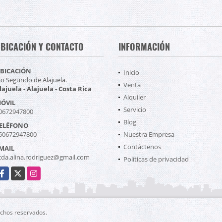
BICACIÓN Y CONTACTO
INFORMACIÓN
BICACIÓN
Inicio
io Segundo de Alajuela.
Venta
lajuela - Alajuela - Costa Rica
Alquiler
ÓVIL
Servicio
0672947800
Blog
ELÉFONO
50672947800
Nuestra Empresa
Contáctenos
MAIL
icda.alina.rodriguez@gmail.com
Políticas de privacidad
acebook
X
Instagram
echos reservados.