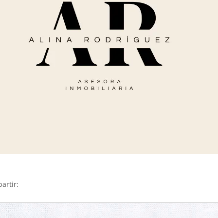
artir: