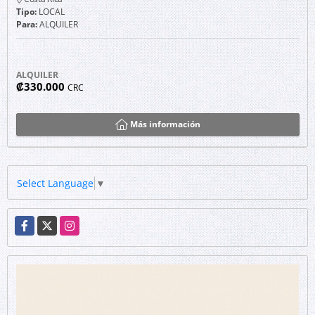
Tipo:
LOCAL
Para:
ALQUILER
ALQUILER
₡330.000
CRC
Más información
Select Language
▼
Facebook
X
Instagram