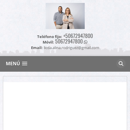
+50672947800
Teléfono fijo:
50672947800
Móvil:
Email:
licda.alina.rodriguez@gmail.com
MENÚ